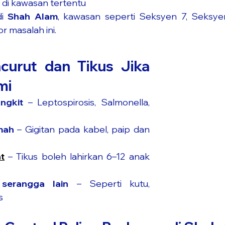
 di kawasan tertentu
i 
Shah Alam
, kawasan seperti Seksyen 7, Seksyen
r masalah ini.
urut dan Tikus Jika 
mi
ngkit
 – Leptospirosis, Salmonella, 
mah
 – Gigitan pada kabel, paip dan 
t
 – Tikus boleh lahirkan 6–12 anak 
serangga lain
 – Seperti kutu, 
s