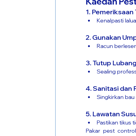
Kaedah Pest
1. Pemeriksaan
Kenalpasti lal
2. Gunakan Um
Racun berlese
3. Tutup Luban
Sealing profess
4. Sanitasi da
Singkirkan bau 
5. Lawatan Sus
Pastikan tikus 
Pakar pest contro