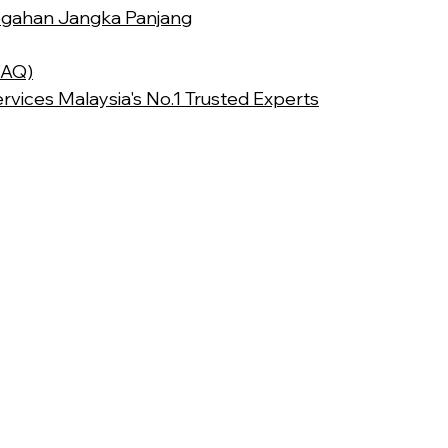
gahan Jangka Panjang
FAQ)
rvices Malaysia's No.1 Trusted Experts