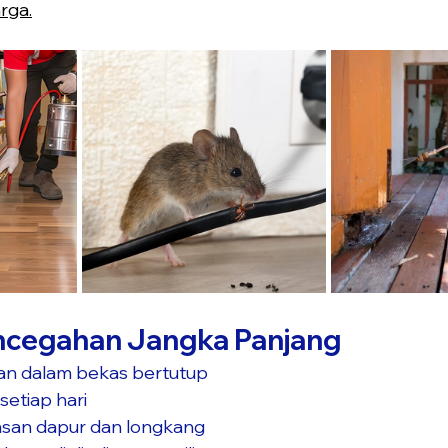
rga.
ncegahan Jangka Panjang
n dalam bekas bertutup
etiap hari
asan dapur dan longkang