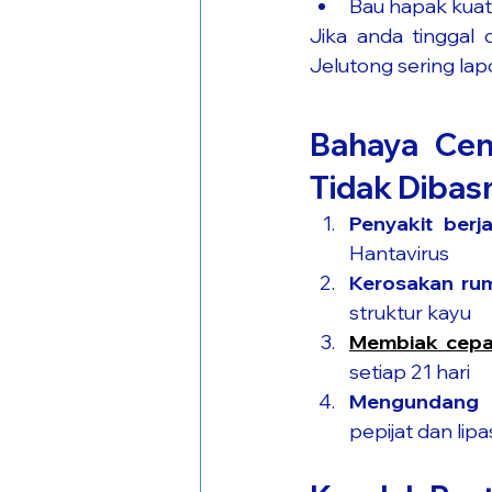
Bau hapak kuat
Jika anda tinggal d
Jelutong sering lapo
Bahaya Cenc
Tidak Dibas
Penyakit berja
Hantavirus
Kerosakan ru
struktur kayu
Membiak cepa
setiap 21 hari
Mengundang 
pepijat dan lipa