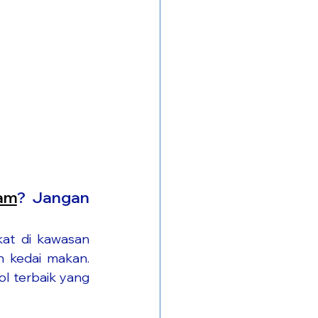
am
? Jangan 
at di kawasan 
 kedai makan. 
ol terbaik yang 