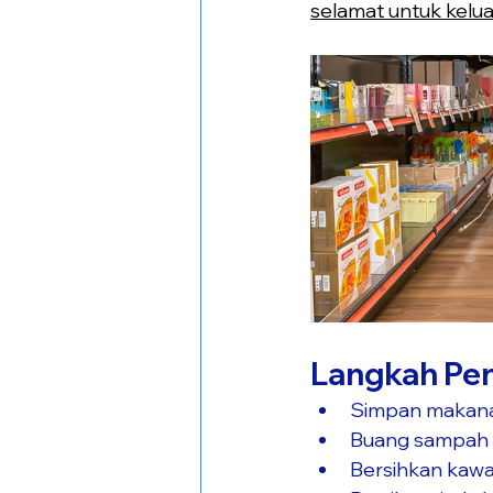
selamat untuk kelua
Langkah Pe
Simpan makana
Buang sampah s
Bersihkan kaw