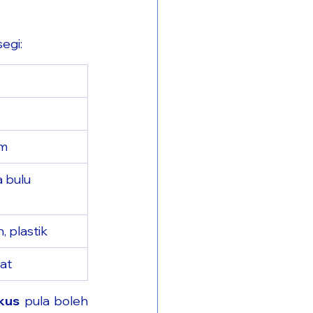
egi:
am
a bulu
 plastik
at
kus
 pula boleh 