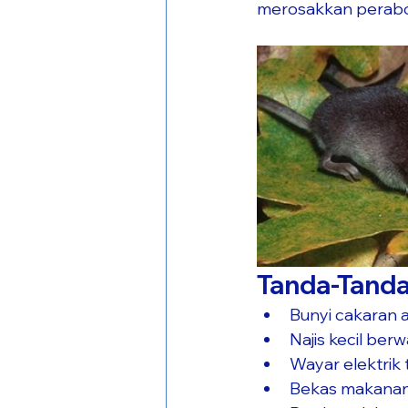
merosakkan perabo
Tanda-Tanda
Bunyi cakaran at
Najis kecil ber
Wayar elektrik t
Bekas makanan