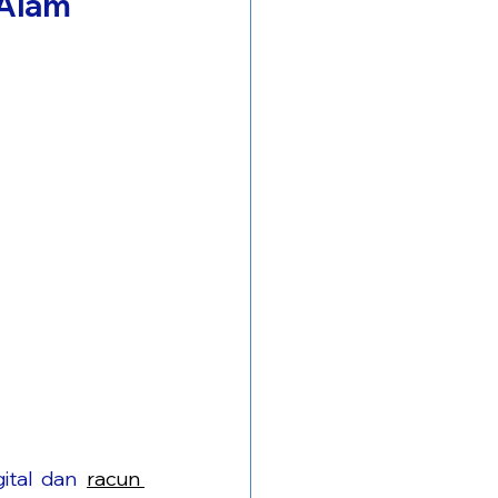
 Alam
ital dan 
racun 