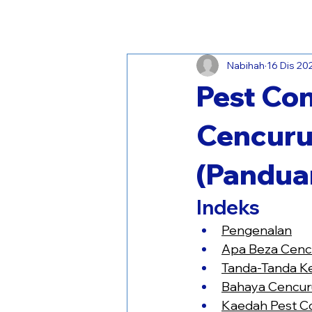
Buang anai-anai hari ini! Dapatk
Nabihah
16 Dis 20
Pest Con
Cencuru
(Pandua
Indeks
Pengenalan
Apa Beza Cenc
Tanda-Tanda Ke
Bahaya Cencuru
Kaedah Pest Co