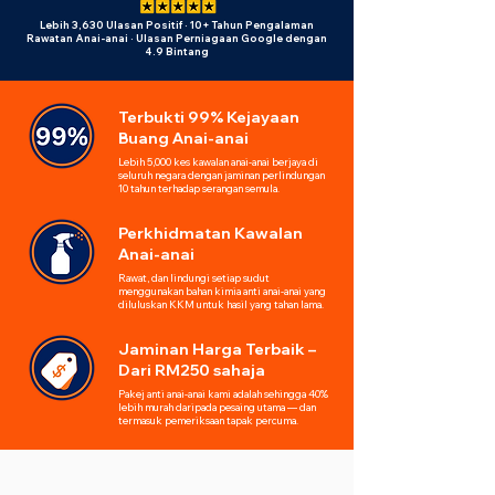
Lebih 3,630 Ulasan Positif · 10+ Tahun Pengalaman
Rawatan Anai-anai · Ulasan Perniagaan Google dengan
4.9 Bintang
Terbukti 99% Kejayaan
Buang Anai-anai
Lebih 5,000 kes kawalan anai-anai berjaya di
seluruh negara dengan jaminan perlindungan
10 tahun terhadap serangan semula.
Perkhidmatan Kawalan
Anai-anai
Rawat, dan lindungi setiap sudut
menggunakan bahan kimia anti anai-anai yang
diluluskan KKM untuk hasil yang tahan lama.
Jaminan Harga Terbaik –
Dari RM250 sahaja
Pakej anti anai-anai kami adalah sehingga 40%
lebih murah daripada pesaing utama — dan
termasuk pemeriksaan tapak percuma.