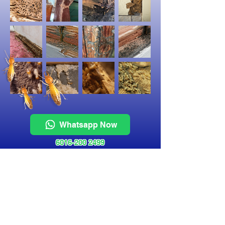
Whatsapp Now
6016-200 2499
Langkah Mudah Rumah
Tanpa Anai-anai
Dapatkan sebut harga percuma untuk perkhidmatan kawalan
perosak, termasuk pemeriksaan, rawatan dan pencegahan.