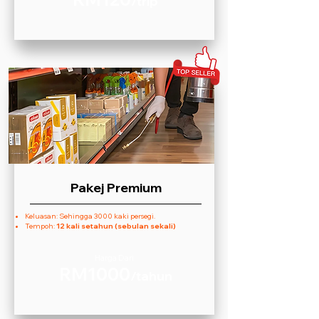
/trip
Pakej Premium
Keluasan: Sehingga 3000 kaki persegi.
Tempoh:
12 kali setahun (sebulan sekali)
Harga Dari
RM1000
/tahun