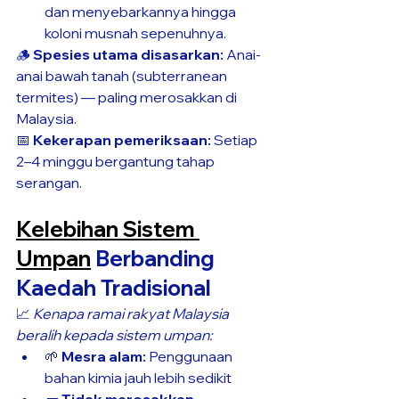
dan menyebarkannya hingga 
koloni musnah sepenuhnya.
🪵 
Spesies utama disasarkan:
 Anai-
anai bawah tanah (subterranean 
termites) — paling merosakkan di 
Malaysia.
📅 
Kekerapan pemeriksaan:
 Setiap 
2–4 minggu bergantung tahap 
serangan.
Kelebihan Sistem 
Umpan
 Berbanding 
Kaedah Tradisional
📈 
Kenapa ramai rakyat Malaysia 
beralih kepada sistem umpan:
🌱 
Mesra alam:
 Penggunaan 
bahan kimia jauh lebih sedikit
🧱 
Tidak merosakkan 