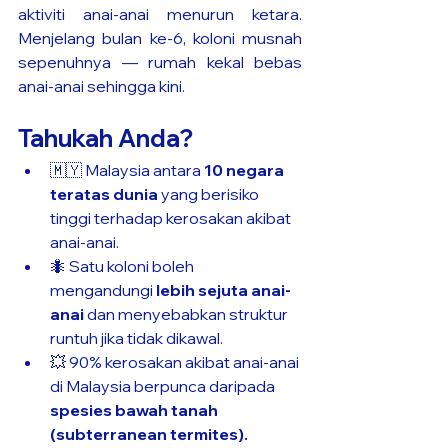
aktiviti anai-anai menurun ketara. 
Menjelang bulan ke-6, koloni musnah 
sepenuhnya — rumah kekal bebas 
anai-anai sehingga kini.
Tahukah Anda?
🇲🇾 Malaysia antara 
10 negara 
teratas dunia
 yang berisiko 
tinggi terhadap kerosakan akibat 
anai-anai.
🐜 Satu koloni boleh 
mengandungi 
lebih sejuta anai-
anai
 dan menyebabkan struktur 
runtuh jika tidak dikawal.
💥 90% kerosakan akibat anai-anai 
di Malaysia berpunca daripada 
spesies bawah tanah 
(subterranean termites).