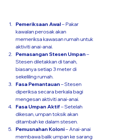
Pemeriksaan Awal
 – Pakar 
kawalan perosak akan 
memeriksa kawasan rumah untuk 
aktiviti anai-anai.
Pemasangan Stesen Umpan
 – 
Stesen diletakkan di tanah, 
biasanya setiap 3 meter di 
sekeliling rumah.
Fasa Pemantauan
 – Stesen 
diperiksa secara berkala bagi 
mengesan aktiviti anai-anai.
Fasa Umpan Aktif
 – Setelah 
dikesan, umpan toksik akan 
ditambah ke dalam stesen.
Pemusnahan Koloni
 – Anai-anai 
membawa balik umpan ke sarang 