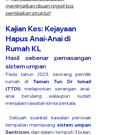
menjimatkan ribuan ringgit kos 
pembaikan struktur!
Kajian Kes: Kejayaan 
Hapus Anai-Anai di 
Rumah KL
Hasil sebenar pemasangan 
sistem umpan
Pada tahun 2023, seorang pemilik 
rumah di 
Taman Tun Dr Ismail 
(TTDI)
 melaporkan serangan anai-
anai berulang walaupun sudah 
menjalani rawatan kimia berkala.
 Sebuah syarikat kawalan perosak 
tempatan memasang 
sistem umpan 
Sentricon
, dan dalam tempoh 3 bulan, 